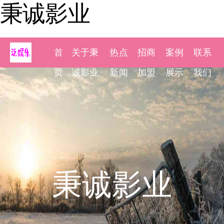
秉诚影业
首
关于秉
热点
招商
案例
联系
页
诚影业
新闻
加盟
展示
我们
秉诚影业